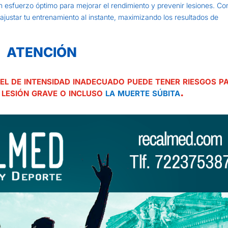
 esfuerzo óptimo para mejorar el rendimiento y prevenir lesiones. Co
justar tu entrenamiento al instante, maximizando los resultados de
ATENCIÓN
el de intensidad inadecuado puede tener riesgos p
 lesión grave o incluso
la muerte súbita
.