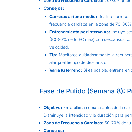
Zona de Frecuencia Cardíaca:
70-80% (media 
Consejos:
Carreras a ritmo medio:
Realiza carreras 
frecuencia cardíaca en la zona de 70-80%
Entrenamiento por intervalos:
Incluye ses
(80-90% de tu FC máx) con descansos corto
velocidad.
Tip:
Monitorea cuidadosamente la recuperació
alarga el tiempo de descanso.
Varía tu terreno:
Si es posible, entrena en d
Fase de Pulido (Semana 8): P
Objetivo:
En la última semana antes de la carr
Disminuye la intensidad y la duración para pe
Zona de Frecuencia Cardíaca:
60-70% de tu 
Consejos: