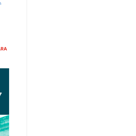
n
ara