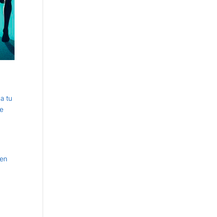
a tu
te
.
 en