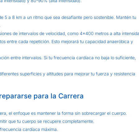
intensidad) y 80-90% (alta intensidad).
de 5 a 8 km a un ritmo que sea desafiante pero sostenible. Mantén tu
.
iones de intervalos de velocidad, como 4×400 metros a alta intensid
s entre cada repetición. Esto mejorará tu capacidad anaeróbica y
n entre intervalos. Si tu frecuencia cardíaca no baja lo suficiente,
iferentes superficies y altitudes para mejorar tu fuerza y resistencia
repararse para la Carrera
era, el enfoque es mantener la forma sin sobrecargar el cuerpo.
rmitir que tu cuerpo se recupere completamente.
frecuencia cardíaca máxima.