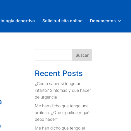
iología deportiva
Solicitud cita online
Documentos
Buscar
Recent Posts
¿Cómo saber si tengo un
infarto? Síntomas y qué hacer
de urgencia
a
Me han dicho que tengo una
arritmia. ¿Qué significa y qué
debo hacer?
s
Me han dicho que tengo el