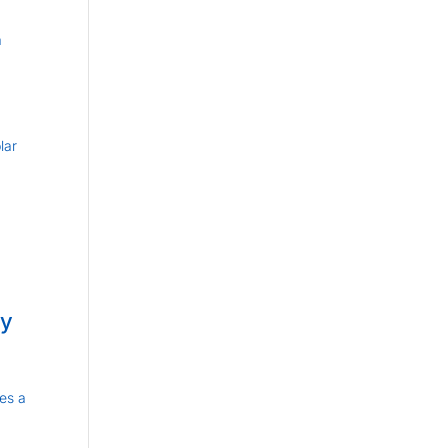
a
lar
 y
nes a